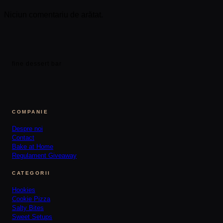
Niciun comentariu de arătat.
fine dessert bar
COMPANIE
Despre noi
Contact
Bake at Home
Regulament Giveaway
CATEGORII
Hookies
Cookie Pizza
Salty Bites
Sweet Setups