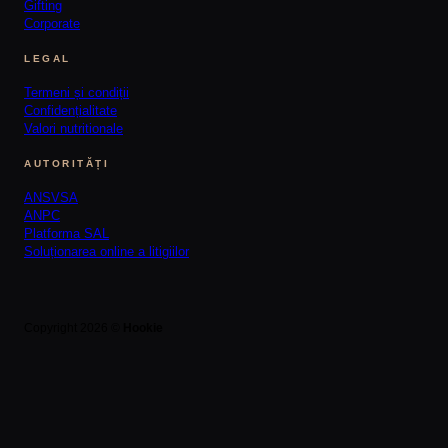
Gifting
Corporate
LEGAL
Termeni și condiții
Confidențialitate
Valori nutritionale
AUTORITĂȚI
ANSVSA
ANPC
Platforma SAL
Soluționarea online a litigiilor
Copyright 2026 ©
Hookie