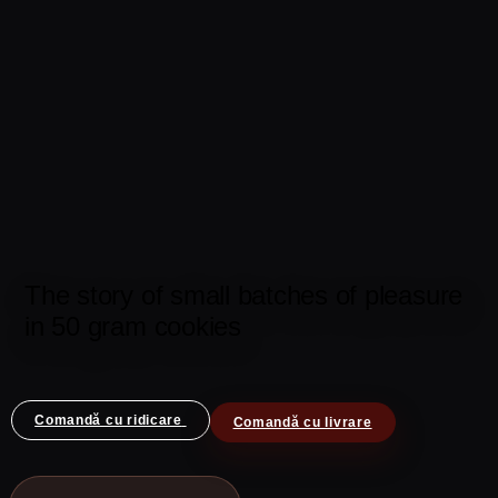
The story of small batches of pleasure
in 50 gram cookies
Comandă cu ridicare
Comandă cu livrare