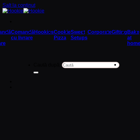
Salt la conținut
andă
Comandă
Hookies
Cookie
Sweet
Corporate
Gifting
Bake
cu livrare
Pizza
Setups
at
are
hom
Caută după: