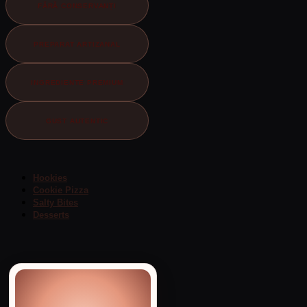
FĂRĂ CONSERVANȚI
PREPARAT ARTIZANAL
INGREDIENTE PREMIUM
GUST AUTENTIC
Hookies
Cookie Pizza
Salty Bites
Desserts