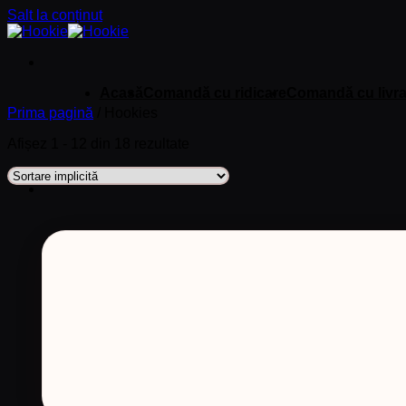
Salt la conținut
Acasă
Comandă cu ridicare
Comandă cu livra
Prima pagină
/
Hookies
Afișez 1 - 12 din 18 rezultate