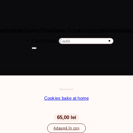
re
Hookies
Cookie Pizza
Sweet Setups
Corporate
Gifting
Bake
Caută după:
Hookies
Cookies bake at home
65,00
lei
Adaugă în coș