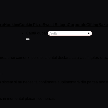
re
Hookies
Cookie Pizza
Sweet Setups
Corporate
Gifting
Bake
Caută după:
 unei comenzi pe site, clientul declară că a citit, înțeles și acc
ui.
n sistem și nu necesită confirmare suplimentară din partea noast
, în momentul plasării comenzii.