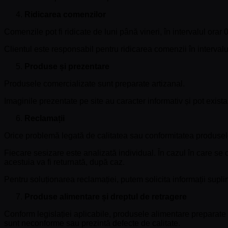
Ridicarea comenzilor
Comenzile pot fi ridicate de luni până vineri, în intervalul orar 
Clientul este responsabil pentru ridicarea comenzii în interval
Produse și prezentare
Produsele comercializate sunt preparate artizanal.
Imaginile prezentate pe site au caracter informativ și pot exista
Reclamații
Orice problemă legată de calitatea sau conformitatea produsel
Fiecare sesizare este analizată individual. În cazul în care se
acestuia va fi returnată, după caz.
Pentru soluționarea reclamației, putem solicita informații supli
Produse alimentare și dreptul de retragere
Conform legislației aplicabile, produsele alimentare preparate 
sunt neconforme sau prezintă defecte de calitate.