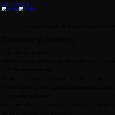
Salt la conținut
Acasă
Comandă cu ridicare
Comandă cu livra
Termeni și condiții
Informații generale
Prezentul site este operat de Hookies Cookies SRL. Prin plasarea
Plasarea comenzilor
Comenzile se plasează exclusiv online, prin intermediul site-ul
După finalizarea comenzii, aceasta este înregistrată automat î
Modalitate de plată
Plata comenzilor se efectuează exclusiv online, cu card bancar
Comenzile neplătite nu sunt procesate.