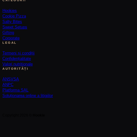
CATEGORII
Hookies
Cookie Pizza
Salty Bites
Sweet Setups
Gifting
Corporate
LEGAL
Termeni și condiții
Confidențialitate
Valori nutritionale
AUTORITĂȚI
ANSVSA
ANPC
Platforma SAL
Soluționarea online a litigiilor
Copyright 2026 ©
Hookie