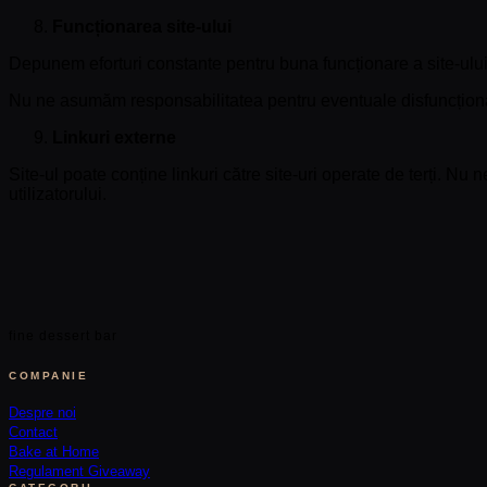
Funcționarea site-ului
Depunem eforturi constante pentru buna funcționare a site-ului,
Nu ne asumăm responsabilitatea pentru eventuale disfuncționalită
Linkuri externe
Site-ul poate conține linkuri către site-uri operate de terți. N
utilizatorului.
fine dessert bar
COMPANIE
Despre noi
Contact
Bake at Home
Regulament Giveaway