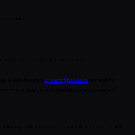
rea acestora.
 livrat, fără a afecta calitatea acestuia.
, la adresa de e-mail
comenzi@hookie.ro
sau telefonic.
de calitate, produsul va fi înlocuit sau contravaloarea
etur după ridicare, cu excepția situațiilor în care acestea