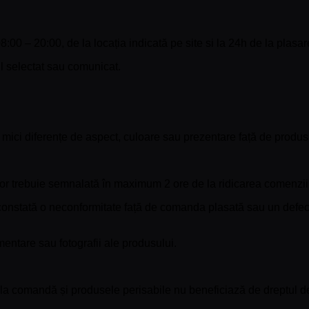
08:00 – 20:00, de la locația indicată pe site si la 24h de la plasa
ul selectat sau comunicat.
 mici diferențe de aspect, culoare sau prezentare față de produsul
or trebuie semnalată în maximum 2 ore de la ridicarea comenzii
 constată o neconformitate față de comanda plasată sau un defect 
mentare sau fotografii ale produsului.
la comandă și produsele perisabile nu beneficiază de dreptul de r