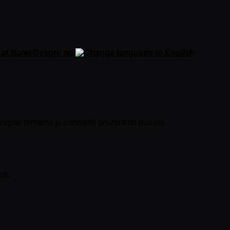
 at home
Despre noi
eptat termenii și condițiile prezentate mai jos.
ră.