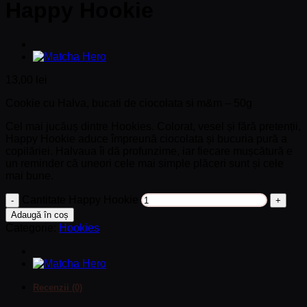
Happy Hookie
13,00
lei
Cookie cu Halva, bucati de ciocolata si m&m – 50g
Cel mai jucăuș dintre Hookies. Colorat, vesel și fără pretenții,
Happy Hookie aduce împreună ciocolata și bucuria pură a
copilăriei. Halvaua îi dă profunzime, iar fiecare mușcătură e
un reminder că uneori cele mai simple plăceri sunt și cele
mai bune.
Cantitate Happy Hookie
Adaugă în coș
Categorie:
Hookies
Recenzii (0)