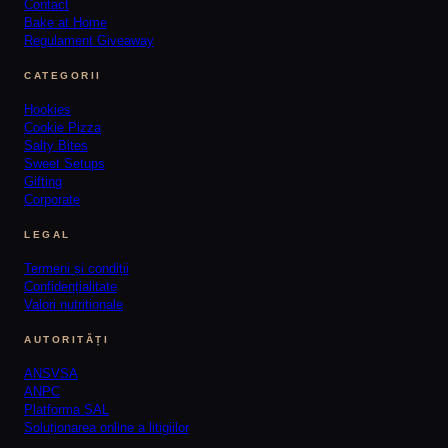
Contact
Bake at Home
Regulament Giveaway
CATEGORII
Hookies
Cookie Pizza
Salty Bites
Sweet Setups
Gifting
Corporate
LEGAL
Termeni și condiții
Confidențialitate
Valori nutritionale
AUTORITĂȚI
ANSVSA
ANPC
Platforma SAL
Soluționarea online a litigiilor