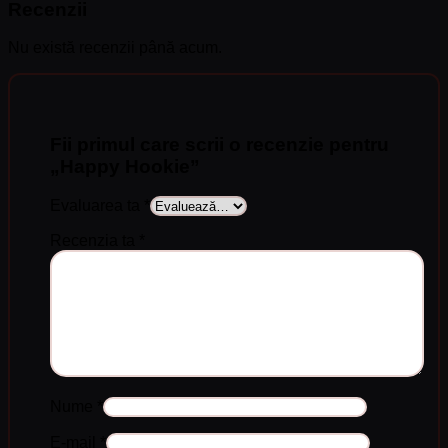
Recenzii
Nu există recenzii până acum.
Fii primul care scrii o recenzie pentru
„Happy Hookie”
Evaluarea ta
*
Recenzia ta
*
Nume
*
E-mail
*