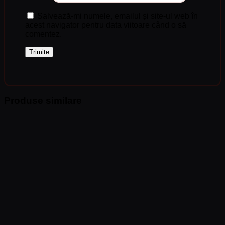
Salvează-mi numele, emailul și site-ul web în
acest navigator pentru data viitoare când o să
comentez.
Produse similare