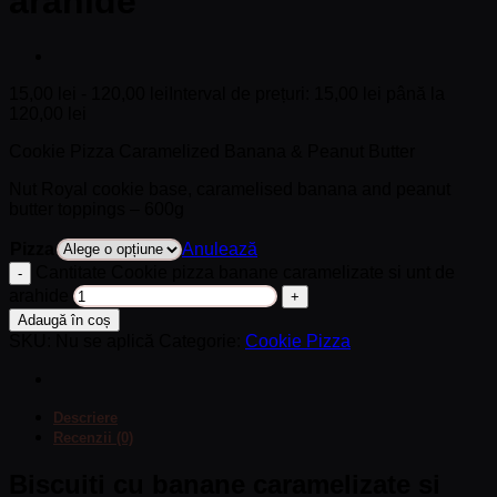
arahide
15,00
lei
-
120,00
lei
Interval de prețuri: 15,00 lei până la
120,00 lei
Cookie Pizza Caramelized Banana & Peanut Butter
Nut Royal cookie base, caramelised banana and peanut
butter toppings – 600g
Anulează
Pizza
Cantitate Cookie pizza banane caramelizate si unt de
arahide
Adaugă în coș
SKU:
Nu se aplică
Categorie:
Cookie Pizza
Descriere
Recenzii (0)
Biscuiti cu banane caramelizate si