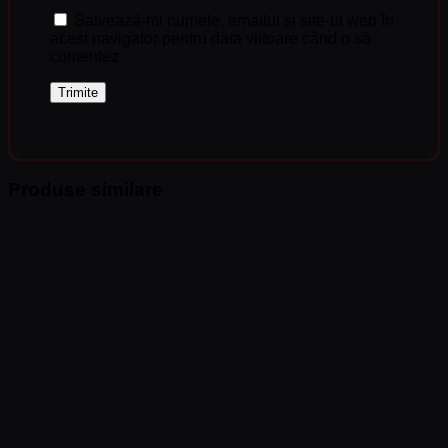
Salvează-mi numele, emailul și site-ul web în
acest navigator pentru data viitoare când o să
comentez.
Produse similare