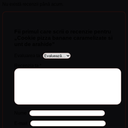
Nu există recenzii până acum.
Fii primul care scrii o recenzie pentru
„Cookie pizza banane caramelizate si
unt de arahide”
Evaluarea ta
*
Recenzia ta
*
Nume
*
E-mail
*