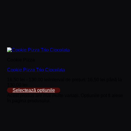
Cookie Pizza
Cookie Pizza Trio Ciocolata
16,50
lei
-
130,00
lei
Interval de prețuri: 16,50 lei până la
130,00 lei
Selectează opțiunile
Acest produs are mai multe variații. Opțiunile pot fi alese
în pagina produsului.