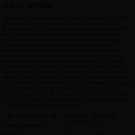
unt de arahide
Ingrediente: cookies{faina alba de grau, unt, arahide prajite
(ulei vegetal de floarea soarelui), unt de arahide 12%
[arahide prajite 91%, zahar, ulei vegetal hidrogenat (palmier),
sare], zahar brun (zahar din trestie de zahar, melasa din
trestie de zahar), halva (susan macinat 50%, zahar apa,
acidifiant: acid citric, extract natural de radacina de
sapunarita, arome), oua pasteurizate (oua, emulsifiant:
monogliceride si digliceride ale acizilor grasi, conservant:
sorbat de potasiu, corector de aciditate: acid citric), zahar,
pasta miso 6% [apa, soia 33%, orez, sare, alcool), zahar
vanilat (aromă: etilvanilină), praf de copt (agenți de afânare:
difosfat disodic, carbonat acid de sodiu, amidon din porumb),
sare}, banane caramelizate 20,5% [54,5% banane, (zahar din
trestie de zahar, melasa din trestie de zahar), lapte, unt,
scortisoara, sare], unt de arahide 6,8% (arahide prajite 91%,
zahar, ulei vegetal hidrogenat palmier, sare), arahide prajite
1,4% (ulei vegetal de floarea soarelui).
Declarație nutrițională
Per 100 g
CR*/100 g
1876 kJ / 450
Valoare energetică
22 %
kcal
Grăsimi
27.7 g
40 %