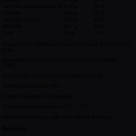
-din care acizi grași saturați
10.9 g
55 %
Glucide
39.3 g
15 %
-din care zaharuri
25.6 g
28 %
Proteine
10.7 g
21 %
Sare
0.6 g
10 %
*Consumul de referinta al unui adult obisnuit (8400 kJ/2000
kcal).
Acest produs nu contine organisme modificate genetic
(OMG).
Acest produs nu este tratat cu radiatii ionizante.
Termen de valabilitate 48 h
Conditii de pastrare si depozitare:
Temperatura cuprinsa intre +2°C…+4°C
Alergeni: gluten, oua, lapte, soia, arahide si susan.
Recenzii