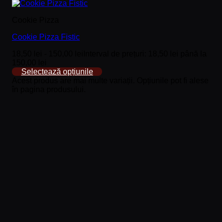
Cookie Pizza
Cookie Pizza Fistic
18,50
lei
-
150,00
lei
Interval de prețuri: 18,50 lei până la
150,00 lei
Selectează opțiunile
Acest produs are mai multe variații. Opțiunile pot fi alese
în pagina produsului.