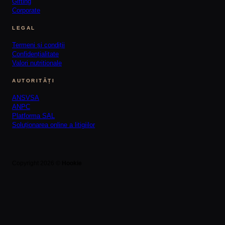
Gifting
Corporate
LEGAL
Termeni și condiții
Confidențialitate
Valori nutritionale
AUTORITĂȚI
ANSVSA
ANPC
Platforma SAL
Soluționarea online a litigiilor
Copyright 2026 ©
Hookie