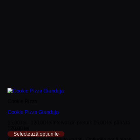
Cookie Pizza
Cookie Pizza Gianduja
15,00
lei
-
120,00
lei
Interval de prețuri: 15,00 lei până la
120,00 lei
Selectează opțiunile
Acest produs are mai multe variații. Opțiunile pot fi alese