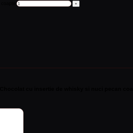
n coapte
o Chocolat cu insertie de whisky si nuci pecan co