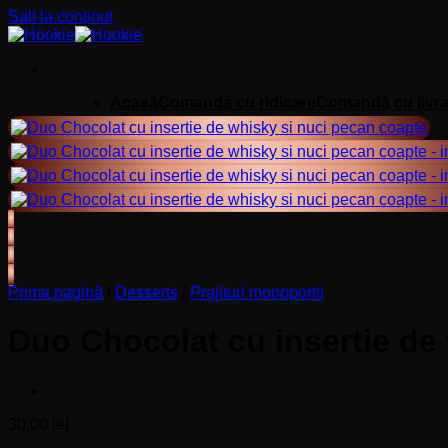
Salt la conținut
Acasă
Comandă cu ridicare
Comandă cu livra
Prima pagină
/
Desserts
/
Prajituri monoportii
Duo Chocolat cu insertie de
30,00
lei