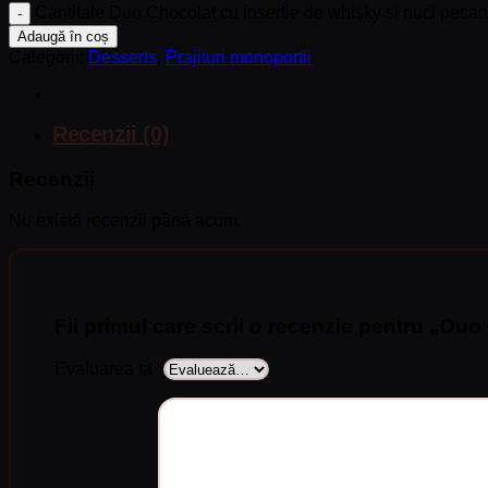
Cantitate Duo Chocolat cu insertie de whisky si nuci peca
Adaugă în coș
Categorii:
Desserts
,
Prajituri monoportii
Recenzii (0)
Recenzii
Nu există recenzii până acum.
Fii primul care scrii o recenzie pentru „Du
Evaluarea ta
*