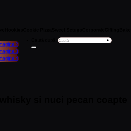
re
Hookies
Cookie Pizza
Sweet Setups
Corporate
Gifting
Bake
Caută după:
 whisky si nuci pecan coapte