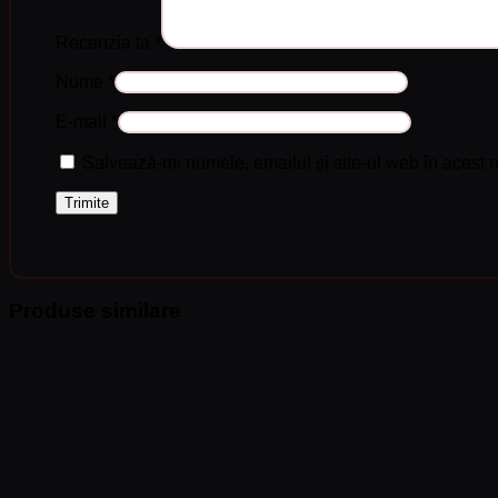
Recenzia ta
*
Nume
*
E-mail
*
Salvează-mi numele, emailul și site-ul web în acest 
Produse similare